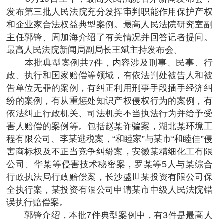
发布第三批人民法院充分发挥审判职能作用保护产权
和企业家合法权益典型案例。最高人民法院研究室副
主任郭锋、周加海介绍了有关情况并回答记者提问。
最高人民法院新闻局副局长王斌主持发布会。
本批典型案例共7件，内容涉及刑事、民事、行
政、执行和国家赔偿等领域，有依法判处被告人和被
告单位无罪的案例，有纠正利用刑事手段插手经济纠
纷的案例，有从重惩处知识产权侵权行为的案例，有
依法纠正行政机关、司法机关不当执法行为并给予受
害人赔偿的案例等。包括赵某诈骗案，湖北某环境工
程有限公司、李某逃税案，“和睦家”与某市“和睦佳”侵
害商标权及不正当竞争纠纷案，安徽某精细化工有限
公司、华某等侵害技术秘密案，罗某等5人与某综合
行政执法局行政赔偿案，长沙盛世某投资有限公司保
全执行案，某投资有限公司申请某市中级人民法院错
误执行赔偿案。
郭锋介绍，本批7件典型案例中，有3件是最高人